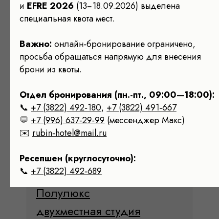
и
EFRE 2026
(13−18.09.2026) выделена
специальная квота мест.
Важно:
онлайн‑бронирование ограничено,
просьба обращаться напрямую для внесения
брони из квоты.
Отдел бронирования (пн.-пт., 09:00—18:00):
📞
+7 (3822) 492‑180
,
+7 (3822) 491‑667
💬
+7 (996) 637-29-99
(мессенджер Maкс)
✉️
rubin‑hotel@mail.ru
Ресепшен (круглосуточно):
📞
+7 (3822) 492‑689
Полулюкс
двухместная студия